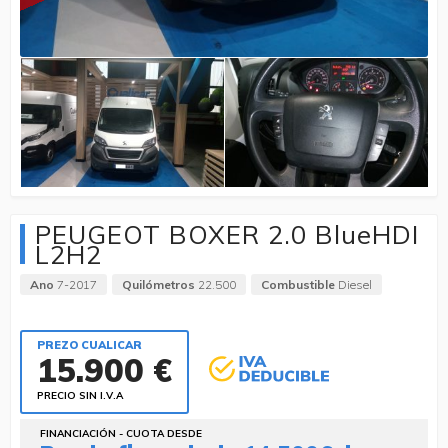
PEUGEOT BOXER 2.0 BlueHDI
L2H2
Ano
7-2017
Quilómetros
22.500
Combustible
Diesel
PREZO CUALICAR
15.900 €
PRECIO SIN I.V.A
FINANCIACIÓN - CUOTA DESDE