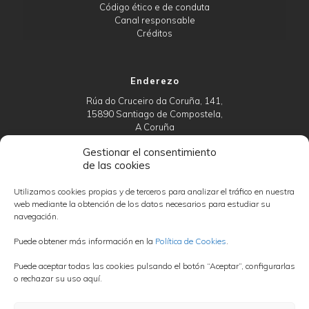
Código ético e de conduta
Canal responsable
Créditos
Enderezo
Rúa do Cruceiro da Coruña, 141,
15890 Santiago de Compostela,
A Coruña
Gestionar el consentimiento
de las cookies
Teléfono
673 058 147
Utilizamos cookies propias y de terceros para analizar el tráfico en nuestra
web mediante la obtención de los datos necesarios para estudiar su
661 498 325
navegación.
Puede obtener más información en la
Política de Cookies
.
Luns a Venres:
Puede aceptar todas las cookies pulsando el botón “Aceptar”, configurarlas
09:30 - 13:30
o rechazar su uso aquí.
15:00 - 19:00