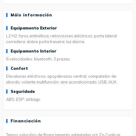
Máis información
Equipamento Exterior
L2 H2; faros antinéboa; retrovisores eléctricos; porta lateral
corredera; dobre porta traseira; luz diúrna.
Equipamento Interior
6 velocidades; bluetooth; 3 prazas.
Confort
Elevalunas eléctricos; apoyabrazos central; computador de
abordo; volante multifunción; aire acondicionado; USB; AUX.
Seguridade
ABS; ESP; airbags.
Financiación
Temos solucións de financiamento adaptadas a ti. En Cualicar