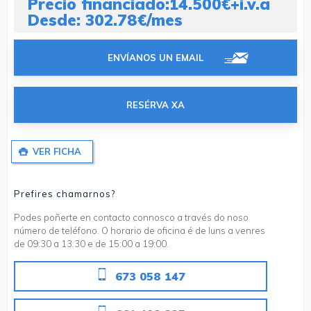
Precio financiado:14.500€+i.v.a
Desde: 302.78€/mes
ENVÍANOS UN EMAIL
RESÉRVA XA
VER FICHA
Prefires chamarnos?
Podes poñerte en contacto connosco a través do noso
número de teléfono. O horario de oficina é de luns a venres
de 09:30 a 13:30 e de 15:00 a 19:00.
673 058 147