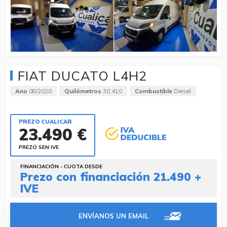
FIAT DUCATO L4H2
Ano
08/2020
Quilómetros
30.410
Combustible
Diesel
PREZO CUALICAR
23.490 €
PREZO SEN IVE
FINANCIACIÓN - CUOTA DESDE
Prezo con financiación 21.490 +
IVE
ENVÍANOS UN EMAIL