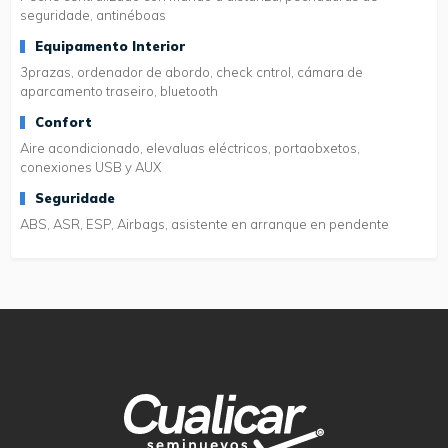
seguridade, antinéboas
Equipamento Interior
3prazas, ordenador de abordo, check cntrol, cámara de
aparcamento traseiro, bluetooth
Confort
Aire acondicionado, elevaluas eléctricos, portaobxetos,
conexiones USB y AUX
Seguridade
ABS, ASR, ESP, Airbags, asistente en arranque en pendente